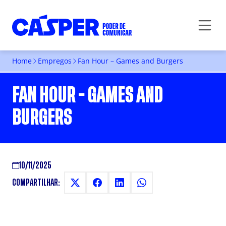
Home
Empregos
Fan Hour – Games and Burgers
FAN HOUR - GAMES AND
BURGERS
10/11/2025
COMPARTILHAR: