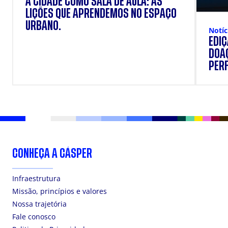
A CIDADE COMO SALA DE AULA: AS
LIÇÕES QUE APRENDEMOS NO ESPAÇO
URBANO.
Notíc
EDI
DOAÇ
PERF
SUP
CONHEÇA A CÁSPER
Infraestrutura
Missão, princípios e valores
Nossa trajetória
Fale conosco