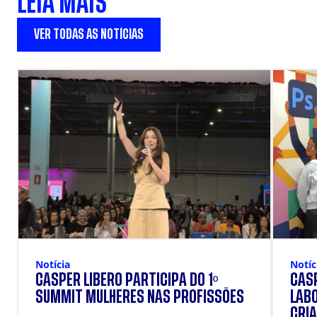
LEIA MAIS
VER TODAS AS NOTÍCIAS
Notícia
Notíc
CÁSPER LÍBERO PARTICIPA DO 1º
CÁSP
SUMMIT MULHERES NAS PROFISSÕES
LAB
CRIA