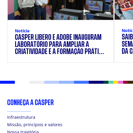
Notíc
Notícia
SAIB
CÁSPER LÍBERO E ADOBE INAUGURAM
SEM
LABORATÓRIO PARA AMPLIAR A
DA 
CRIATIVIDADE E A FORMAÇÃO PRÁTICA
DOS ESTUDANTES
CONHEÇA A CÁSPER
Infraestrutura
Missão, princípios e valores
Nossa trajetória