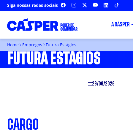
Siga nossas redes sociais
FACEBOOK
INSTAGRAM
X
YOUTUBE
LINKEDIN
TIKTOK
A CÁSPER
Home
Empregos
Futura Estágios
FUTURA ESTÁGIOS
29/06/2026
CARGO