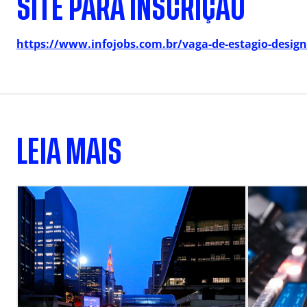
SITE PARA INSCRIÇÃO
https://www.infojobs.com.br/vaga-de-estagio-desig
LEIA MAIS