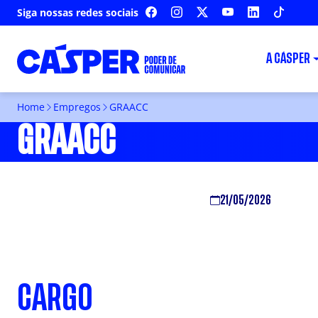
Siga nossas redes sociais
FACEBOOK
INSTAGRAM
X
YOUTUBE
LINKEDIN
TIKTOK
A CÁSPER
Home
Empregos
GRAACC
GRAACC
21/05/2026
CARGO