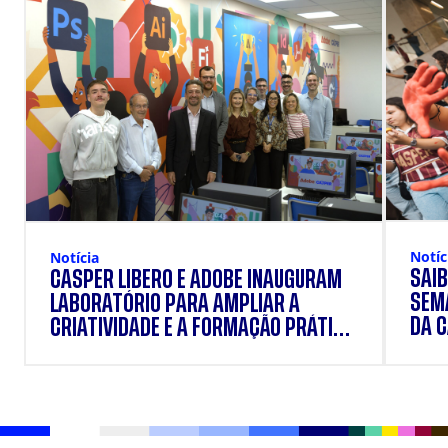
Notíc
Notícia
SAIB
CÁSPER LÍBERO E ADOBE INAUGURAM
SEM
LABORATÓRIO PARA AMPLIAR A
DA 
CRIATIVIDADE E A FORMAÇÃO PRÁTICA
DOS ESTUDANTES