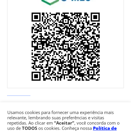
Av. Paulista, 900 – Bela Vista – São Paulo, SP
Telefone:
+55 (11) 3170-5600
Usamos cookies para fornecer uma experiência mais
relevante, lembrando suas preferências e visitas
repetidas. Ao clicar em
“Aceitar”
, você concorda com o
uso de
TODOS
os cookies. Conheça nossa
Política de