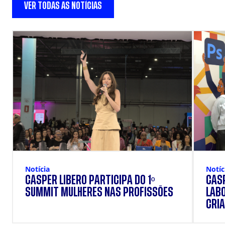
VER TODAS AS NOTÍCIAS
Notícia
Notíc
CÁSPER LÍBERO PARTICIPA DO 1º
CÁSP
SUMMIT MULHERES NAS PROFISSÕES
LAB
CRIA
DOS