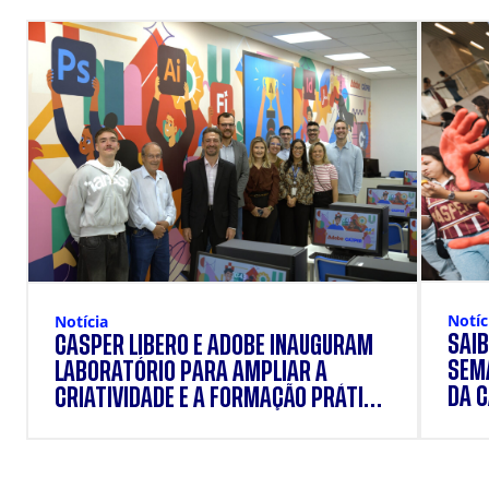
Notíc
Notícia
SAIB
CÁSPER LÍBERO E ADOBE INAUGURAM
SEM
LABORATÓRIO PARA AMPLIAR A
DA 
CRIATIVIDADE E A FORMAÇÃO PRÁTICA
DOS ESTUDANTES