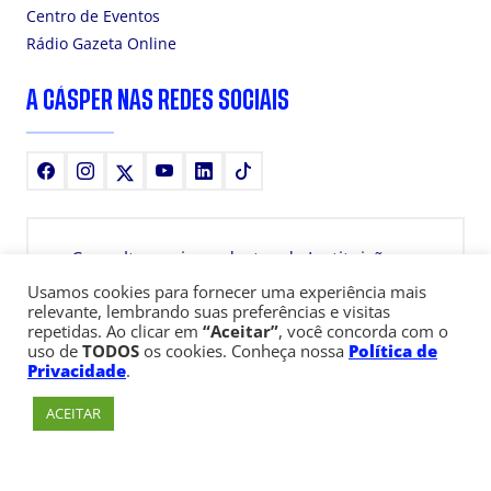
Centro de Eventos
Rádio Gazeta Online
A CÁSPER NAS REDES SOCIAIS
Facebook
Instagram
X
Youtube
LinkedIn
TikTok
Consulte aqui o cadastro da Instituição no
Sistema e-MEC
Usamos cookies para fornecer uma experiência mais
relevante, lembrando suas preferências e visitas
repetidas. Ao clicar em
“Aceitar”
, você concorda com o
uso de
TODOS
os cookies. Conheça nossa
Política de
Privacidade
.
ACEITAR