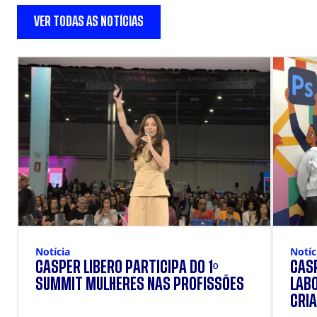
VER TODAS AS NOTÍCIAS
Notícia
Notíc
CÁSPER LÍBERO PARTICIPA DO 1º
CÁSP
SUMMIT MULHERES NAS PROFISSÕES
LAB
CRIA