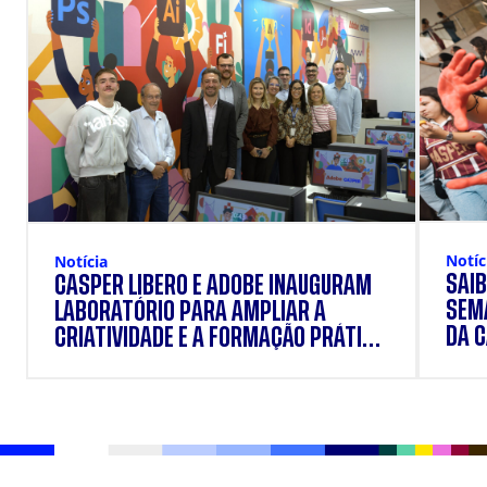
Notíc
Notícia
SAIB
CÁSPER LÍBERO E ADOBE INAUGURAM
SEM
LABORATÓRIO PARA AMPLIAR A
DA 
CRIATIVIDADE E A FORMAÇÃO PRÁTICA
DOS ESTUDANTES