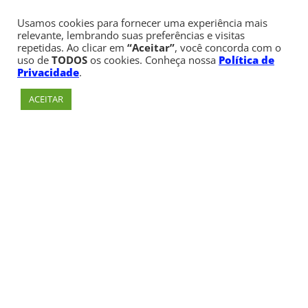
Usamos cookies para fornecer uma experiência mais
relevante, lembrando suas preferências e visitas
repetidas. Ao clicar em
“Aceitar”
, você concorda com o
uso de
TODOS
os cookies. Conheça nossa
Política de
Privacidade
.
ACEITAR
Av. Paulista, 900 – Bela Vista – São Paulo, SP
Telefone:
+55 (11) 3170-5600
© Copyright 1947 - 2026 Faculdade Cásper Líbero