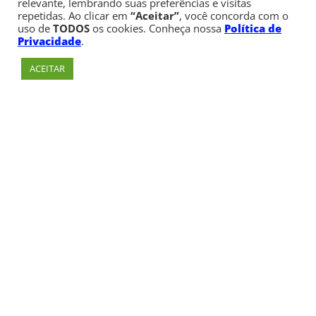
relevante, lembrando suas preferências e visitas
repetidas. Ao clicar em
“Aceitar”
, você concorda com o
uso de
TODOS
os cookies. Conheça nossa
Política de
Privacidade
.
ACEITAR
Av. Paulista, 900 – Bela Vista – São Paulo, SP
Telefone:
+55 (11) 3170-5600
© Copyright 1947 - 2026 Faculdade Cásper Líbero