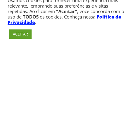
Usamos cookies para fornecer uma experiência mais
relevante, lembrando suas preferências e visitas
repetidas. Ao clicar em
“Aceitar”
, você concorda com o
uso de
TODOS
os cookies. Conheça nossa
Política de
Privacidade
.
ACEITAR
Av. Paulista, 900 – Bela Vista – São Paulo, SP
Telefone:
+55 (11) 3170-5600
© Copyright 1947 - 2026 Faculdade Cásper Líbero