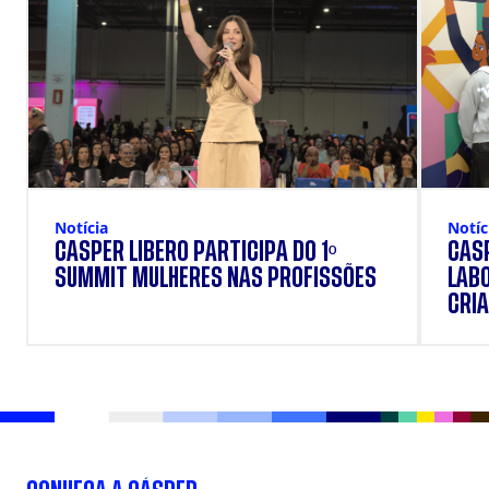
Notícia
Notíc
CÁSPER LÍBERO PARTICIPA DO 1º
CÁSP
SUMMIT MULHERES NAS PROFISSÕES
LAB
CRIA
DOS