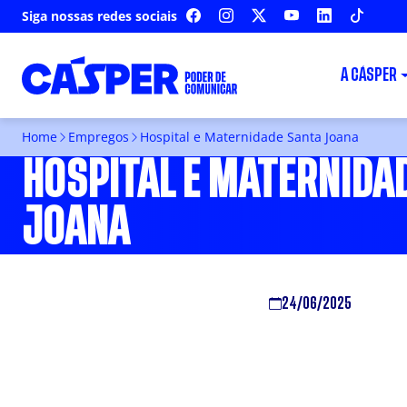
Siga nossas redes sociais
FACEBOOK
INSTAGRAM
X
YOUTUBE
LINKEDIN
TIKTOK
A CÁSPER
Home
Empregos
Hospital e Maternidade Santa Joana
HOSPITAL E MATERNIDA
JOANA
24/06/2025