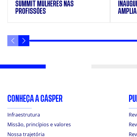
SUMMIT MULHERES NAS
INAUGU
PROFISSÕES
AMPLIAR
FORMAÇ
ESTUD
CONHEÇA A CÁSPER
PU
Infraestrutura
Rev
Missão, princípios e valores
Rev
Nossa trajetória
Rev