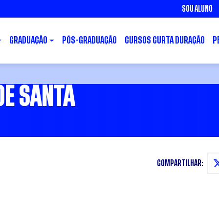
SOU ALUNO
GRADUAÇÃO
PÓS-GRADUAÇÃO
CURSOS CURTA DURAÇÃO
P
DE SANTA
COMPARTILHAR: