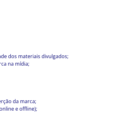
de dos materiais divulgados;
rca na mídia;
erção da marca;
line e offline);