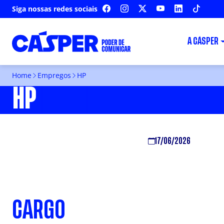
Siga nossas redes sociais
FACEBOOK
INSTAGRAM
X
YOUTUBE
LINKEDIN
TIKTOK
A CÁSPER
Home
Empregos
HP
HP
17/06/2026
CARGO