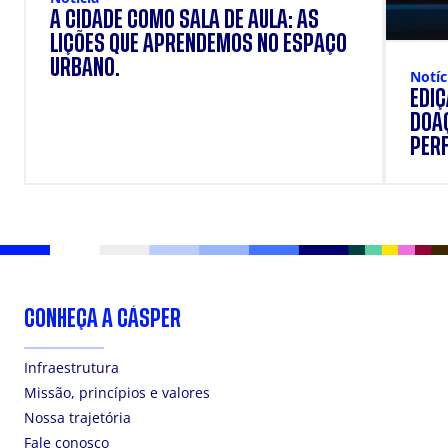
A CIDADE COMO SALA DE AULA: AS
LIÇÕES QUE APRENDEMOS NO ESPAÇO
URBANO.
Notíc
EDI
DOAÇ
PERF
SUP
CONHEÇA A CÁSPER
Infraestrutura
Missão, princípios e valores
Nossa trajetória
Fale conosco