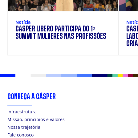
Notícia
Notíc
CÁSPER LÍBERO PARTICIPA DO 1º
CÁSP
SUMMIT MULHERES NAS PROFISSÕES
LAB
CRIA
DOS
CONHEÇA A CÁSPER
Infraestrutura
Missão, princípios e valores
Nossa trajetória
Fale conosco