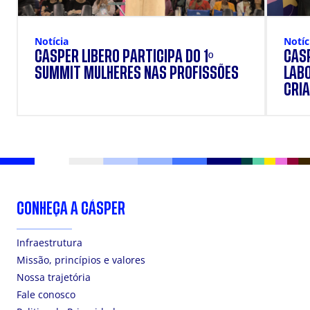
Notícia
Notíc
CÁSPER LÍBERO PARTICIPA DO 1º
CÁSP
SUMMIT MULHERES NAS PROFISSÕES
LAB
CRIA
DOS
CONHEÇA A CÁSPER
Infraestrutura
Missão, princípios e valores
Nossa trajetória
Fale conosco