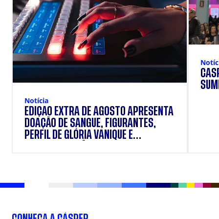
Notíc
CÁSP
SUM
Notícia
EDIÇÃO EXTRA DE AGOSTO APRESENTA
DOAÇÃO DE SANGUE, FIGURANTES,
PERFIL DE GLÓRIA VANIQUE E
SUPLEMENTAÇÃO.
CONHEÇA A CÁSPER