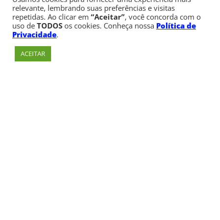
relevante, lembrando suas preferências e visitas
repetidas. Ao clicar em
“Aceitar”
, você concorda com o
uso de
TODOS
os cookies. Conheça nossa
Política de
Privacidade
.
ACEITAR
Av. Paulista, 900 – Bela Vista – São Paulo, SP
Telefone:
+55 (11) 3170-5600
© Copyright 1947 - 2026 Faculdade Cásper Líbero