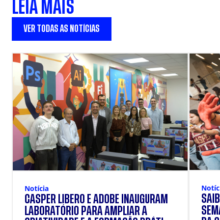
LEIA MAIS
VER TODAS AS NOTÍCIAS
Notíc
Notícia
SAIB
CÁSPER LÍBERO E ADOBE INAUGURAM
SEM
LABORATÓRIO PARA AMPLIAR A