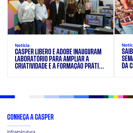
Notíc
Notícia
SAIB
CÁSPER LÍBERO E ADOBE INAUGURAM
SEM
LABORATÓRIO PARA AMPLIAR A
DA 
CRIATIVIDADE E A FORMAÇÃO PRÁTICA
DOS ESTUDANTES
CONHEÇA A CÁSPER
Infraestrutura