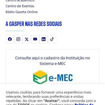
Centro Acadêmico
Centro de Eventos
Rádio Gazeta Online
A CÁSPER NAS REDES SOCIAIS
Facebook
Instagram
X
Youtube
LinkedIn
TikTok
Consulte aqui o cadastro da Instituição no
Sistema e-MEC
Usamos cookies para fornecer uma experiência mais
relevante, lembrando suas preferências e visitas
repetidas. Ao clicar em
“Aceitar”
, você concorda com o
uso de
TODOS
os cookies. Conheça nossa
Política de