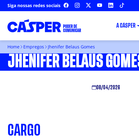
Siga nossas redes sociais
FACEBOOK
INSTAGRAM
X
YOUTUBE
LINKEDIN
TIKTOK
A CÁSPER
Home
Empregos
Jhenifer Belaus Gomes
JHENIFER BELAUS GOM
08/04/2026
CARGO