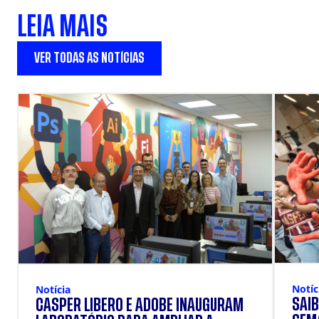
LEIA MAIS
VER TODAS AS NOTÍCIAS
Notíc
Notícia
SAIB
CÁSPER LÍBERO E ADOBE INAUGURAM