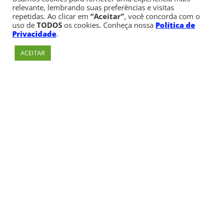
relevante, lembrando suas preferências e visitas
repetidas. Ao clicar em
“Aceitar”
, você concorda com o
uso de
TODOS
os cookies. Conheça nossa
Política de
Privacidade
.
ACEITAR
Av. Paulista, 900 – Bela Vista – São Paulo, SP
Telefone:
+55 (11) 3170-5600
© Copyright 1947 - 2026 Faculdade Cásper Líbero