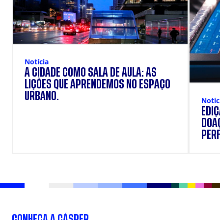
Notícia
A CIDADE COMO SALA DE AULA: AS
LIÇÕES QUE APRENDEMOS NO ESPAÇO
URBANO.
Notíc
EDI
DOAÇ
PERF
SUP
CONHEÇA A CÁSPER