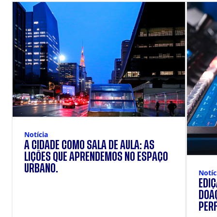
Notícia
A CIDADE COMO SALA DE AULA: AS
LIÇÕES QUE APRENDEMOS NO ESPAÇO
URBANO.
Notíc
EDI
DOAÇ
PERF