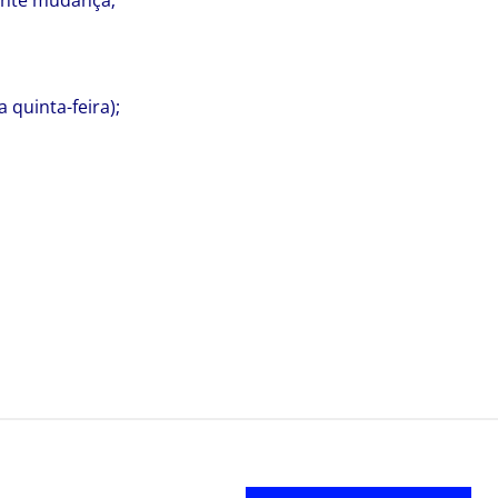
tante mudança;
 quinta-feira);