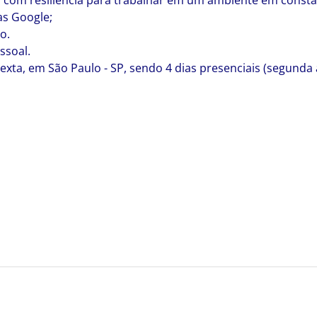
s, com resiliência para trabalhar em um ambiente em cons
as Google;
o.
ssoal.
exta, em São Paulo - SP, sendo 4 dias presenciais (segunda a