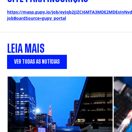
https://masp.gupy.io/job/eyJqb2JJZCI6MTA3MDE2MDEsInNvd
jobBoardSource=gupy_portal
LEIA MAIS
VER TODAS AS NOTÍCIAS