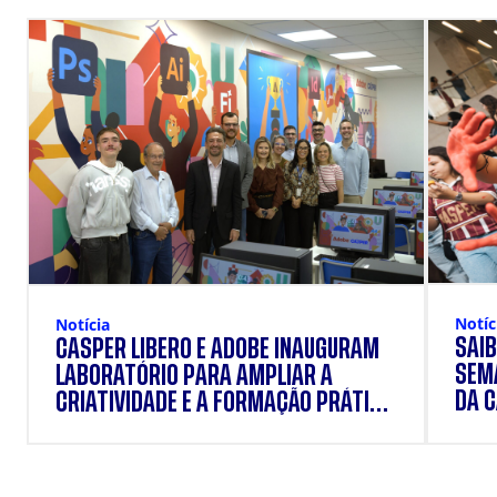
Notíc
Notícia
SAIB
CÁSPER LÍBERO E ADOBE INAUGURAM
SEM
LABORATÓRIO PARA AMPLIAR A
DA 
CRIATIVIDADE E A FORMAÇÃO PRÁTICA
DOS ESTUDANTES