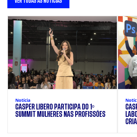
VER TODAS AS NOTÍCIAS
Notícia
Notíc
CÁSPER LÍBERO PARTICIPA DO 1º
CÁSP
SUMMIT MULHERES NAS PROFISSÕES
LAB
CRIA
DOS