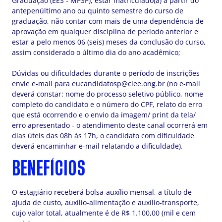
Graduação (EES - MPSP), estar matriculado(a) a partir do
antepenúltimo ano ou quinto semestre do curso de
graduação, não contar com mais de uma dependência de
aprovação em qualquer disciplina de período anterior e
estar a pelo menos 06 (seis) meses da conclusão do curso,
assim considerado o último dia do ano acadêmico;
Dúvidas ou dificuldades durante o período de inscrições
envie e-mail para
eucandidatosp@ciee.ong.br
(no e-mail
deverá constar: nome do processo seletivo público, nome
completo do candidato e o número do CPF, relato do erro
que está ocorrendo e o envio da imagem/ print da tela/
erro apresentado - o atendimento deste canal ocorrerá em
dias úteis das 08h às 17h, o candidato com dificuldade
deverá encaminhar e-mail relatando a dificuldade).
BENEFÍCIOS
O estagiário receberá bolsa-auxílio mensal, a título de
ajuda de custo, auxílio-alimentação e auxílio-transporte,
cujo valor total, atualmente é de R$ 1.100,00 (mil e cem