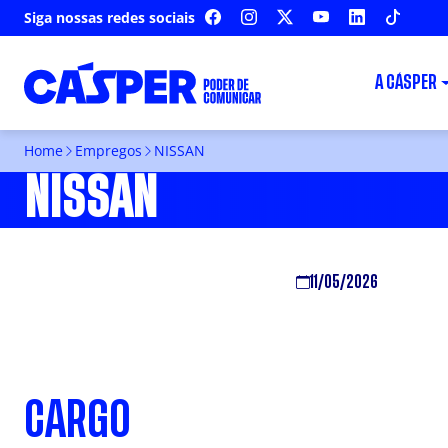
Siga nossas redes sociais
FACEBOOK
INSTAGRAM
X
YOUTUBE
LINKEDIN
TIKTOK
A CÁSPER
Home
Empregos
NISSAN
NISSAN
11/05/2026
CARGO