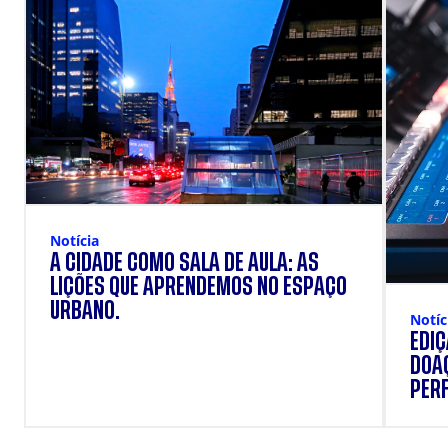
Notícia
A CIDADE COMO SALA DE AULA: AS
LIÇÕES QUE APRENDEMOS NO ESPAÇO
URBANO.
Notíc
EDI
DOAÇ
PERF
SUP