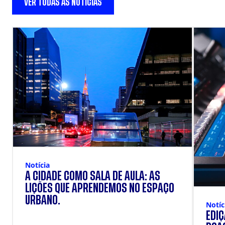
VER TODAS AS NOTÍCIAS
Notícia
A CIDADE COMO SALA DE AULA: AS
LIÇÕES QUE APRENDEMOS NO ESPAÇO
URBANO.
Notíc
EDI