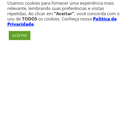
Usamos cookies para fornecer uma experiência mais
relevante, lembrando suas preferências e visitas
repetidas. Ao clicar em
“Aceitar”
, você concorda com o
uso de
TODOS
os cookies. Conheça nossa
Política de
Privacidade
.
ACEITAR
Av. Paulista, 900 – Bela Vista – São Paulo, SP
Telefone:
+55 (11) 3170-5600
© Copyright 1947 - 2026 Faculdade Cásper Líbero