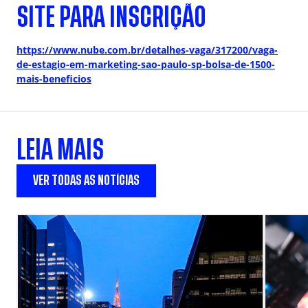
SITE PARA INSCRIÇÃO
https://www.nube.com.br/detalhes-vaga/317200/vaga-
de-estagio-em-marketing-sao-paulo-sp-bolsa-de-1500-
mais-beneficios
LEIA MAIS
VER TODAS AS NOTÍCIAS