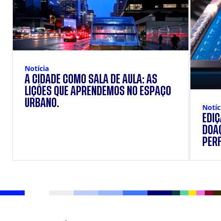
Notícia
A CIDADE COMO SALA DE AULA: AS
LIÇÕES QUE APRENDEMOS NO ESPAÇO
URBANO.
Notíc
EDI
DOAÇ
PERF
SUP