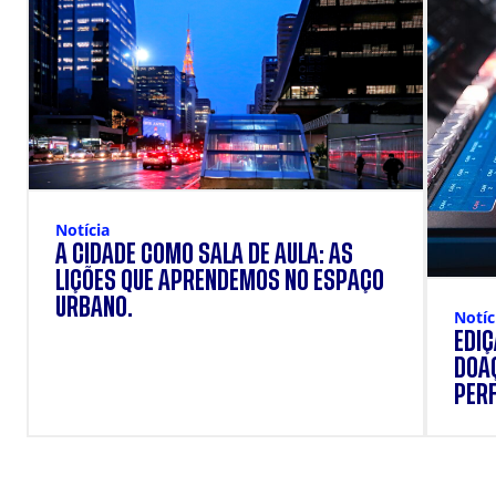
Notícia
A CIDADE COMO SALA DE AULA: AS
LIÇÕES QUE APRENDEMOS NO ESPAÇO
URBANO.
Notíc
EDI
DOAÇ
PERF
SUP