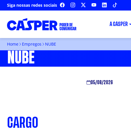
Siga nossas redes sociais
FACEBOOK
INSTAGRAM
X
YOUTUBE
LINKEDIN
TIKTOK
A CÁSPER
Home
Empregos
NUBE
NUBE
05/08/2026
CARGO