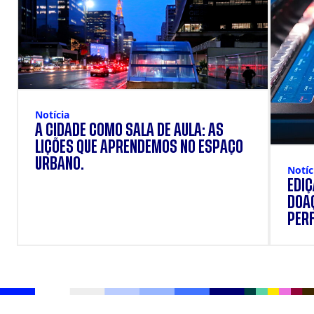
Notícia
A CIDADE COMO SALA DE AULA: AS
LIÇÕES QUE APRENDEMOS NO ESPAÇO
URBANO.
Notíc
EDI
DOAÇ
PERF
SUP