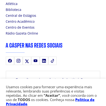
Atlética
Biblioteca
Central de Estágios
Centro Acadêmico
Centro de Eventos
Rádio Gazeta Online
A CÁSPER NAS REDES SOCIAIS
Facebook
Instagram
X
Youtube
LinkedIn
TikTok
Consulte aqui o cadastro da Instituição no
Sistema e-MEC
Usamos cookies para fornecer uma experiência mais
relevante, lembrando suas preferências e visitas
repetidas. Ao clicar em
“Aceitar”
, você concorda com o
uso de
TODOS
os cookies. Conheça nossa
Política de
Privacidade
.