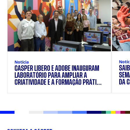
Notíc
Notícia
SAIB
CÁSPER LÍBERO E ADOBE INAUGURAM
SEM
LABORATÓRIO PARA AMPLIAR A
DA 
CRIATIVIDADE E A FORMAÇÃO PRÁTICA
DOS ESTUDANTES