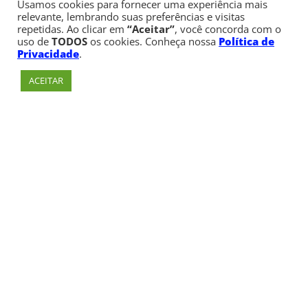
Usamos cookies para fornecer uma experiência mais
relevante, lembrando suas preferências e visitas
repetidas. Ao clicar em
“Aceitar”
, você concorda com o
uso de
TODOS
os cookies. Conheça nossa
Política de
Privacidade
.
ACEITAR
Av. Paulista, 900 – Bela Vista – São Paulo, SP
Telefone:
+55 (11) 3170-5600
© Copyright 1947 - 2026 Faculdade Cásper Líbero