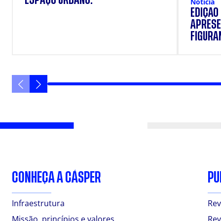
Notícia
EDIÇÃO
APRESE
FIGURAN
VANIQU
CONHEÇA A CÁSPER
PU
Infraestrutura
Rev
Missão, princípios e valores
Rev