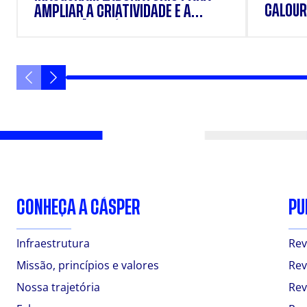
CALOUR
AMPLIAR A CRIATIVIDADE E A
FORMAÇÃO PRÁTICA DOS
ESTUDANTES
CONHEÇA A CÁSPER
PU
Infraestrutura
Rev
Missão, princípios e valores
Rev
Nossa trajetória
Rev