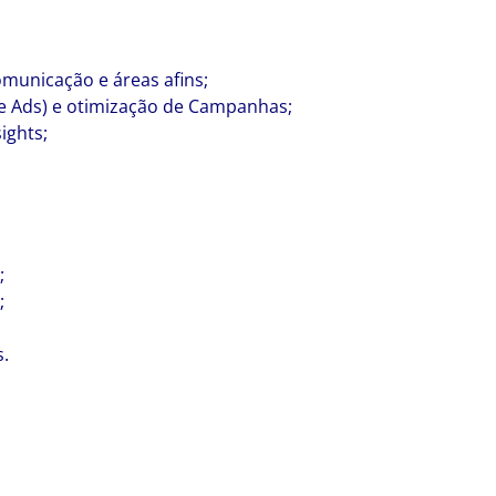
municação e áreas afins;
e Ads) e otimização de Campanhas;
ights;
;
;
s.