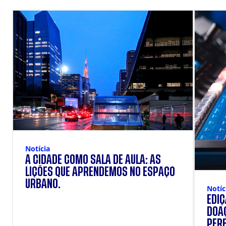
Notícia
A CIDADE COMO SALA DE AULA: AS
LIÇÕES QUE APRENDEMOS NO ESPAÇO
URBANO.
Notíc
EDI
DOAÇ
PERF