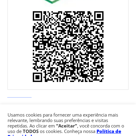
Av. Paulista, 900 – Bela Vista – São Paulo, SP
Usamos cookies para fornecer uma experiência mais
Telefone:
+55 (11) 3170-5600
relevante, lembrando suas preferências e visitas
repetidas. Ao clicar em
“Aceitar”
, você concorda com o
uso de
TODOS
os cookies. Conheça nossa
Política de