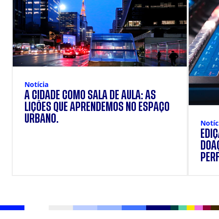
Notícia
A CIDADE COMO SALA DE AULA: AS
LIÇÕES QUE APRENDEMOS NO ESPAÇO
URBANO.
Notíc
EDI
DOAÇ
PERF
SUP