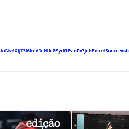
UsInNvdXJjZSI6Imd1cHlfcG9ydGFsIn0=?jobBoardSource=sh