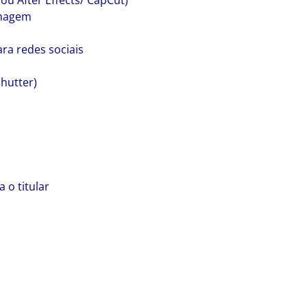
u After Effects/ CapCut)
imagem
ra redes sociais
hutter)
 o titular