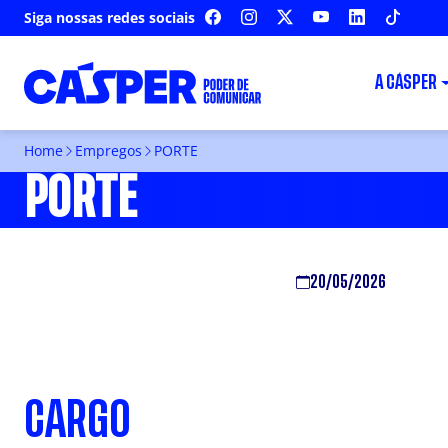
Siga nossas redes sociais
FACEBOOK
INSTAGRAM
X
YOUTUBE
LINKEDIN
TIKTOK
A CÁSPER
Home
Empregos
PORTE
PORTE
20/05/2026
CARGO