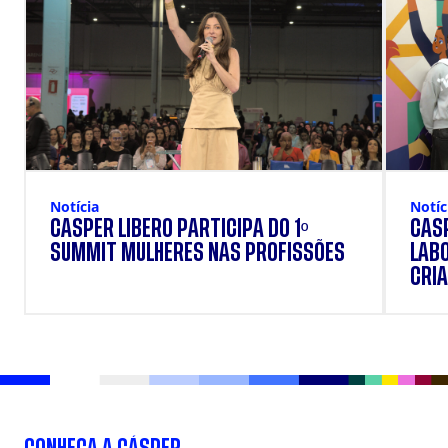
Notícia
Notíc
CÁSPER LÍBERO PARTICIPA DO 1º
CÁSP
SUMMIT MULHERES NAS PROFISSÕES
LAB
CRIA
DOS