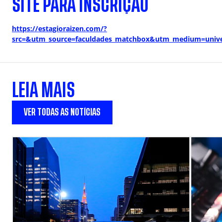
SITE PARA INSCRIÇÃO
https://estagioraizen.com/?
src=&utm_source=faculdades_matchbox&utm_medium=unive
LEIA MAIS
VER TODAS AS NOTÍCIAS