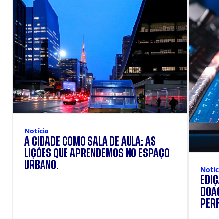
Notícia
A CIDADE COMO SALA DE AULA: AS
LIÇÕES QUE APRENDEMOS NO ESPAÇO
URBANO.
Notíc
EDI
DOAÇ
PERF
SUP