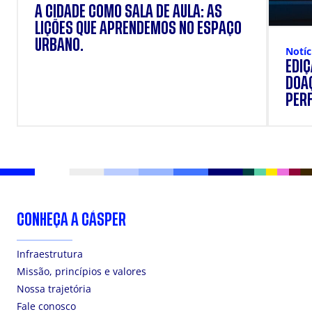
A CIDADE COMO SALA DE AULA: AS
LIÇÕES QUE APRENDEMOS NO ESPAÇO
URBANO.
Notíc
EDI
DOAÇ
PERF
SUP
CONHEÇA A CÁSPER
Infraestrutura
Missão, princípios e valores
Nossa trajetória
Fale conosco