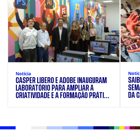
Notíc
Notícia
SAIB
CÁSPER LÍBERO E ADOBE INAUGURAM
SEM
LABORATÓRIO PARA AMPLIAR A
DA 
CRIATIVIDADE E A FORMAÇÃO PRÁTICA
DOS ESTUDANTES