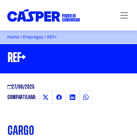
Home
Empregos
REF+
REF+
27/06/2025
COMPARTILHAR:
CARGO