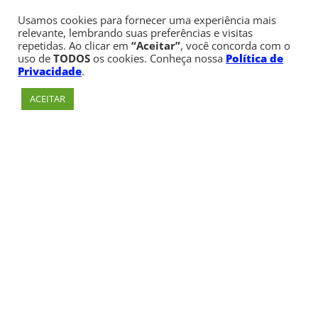
Usamos cookies para fornecer uma experiência mais
relevante, lembrando suas preferências e visitas
repetidas. Ao clicar em
“Aceitar”
, você concorda com o
uso de
TODOS
os cookies. Conheça nossa
Política de
Privacidade
.
ACEITAR
Av. Paulista, 900 – Bela Vista – São Paulo, SP
Telefone:
+55 (11) 3170-5600
© Copyright 1947 - 2026 Faculdade Cásper Líbero