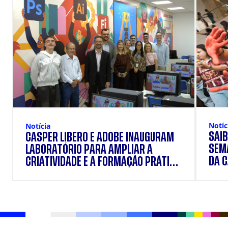
Notíc
Notícia
SAIB
CÁSPER LÍBERO E ADOBE INAUGURAM
SEM
LABORATÓRIO PARA AMPLIAR A
DA 
CRIATIVIDADE E A FORMAÇÃO PRÁTICA
DOS ESTUDANTES