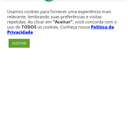
Usamos cookies para fornecer uma experiência mais
relevante, lembrando suas preferências e visitas
repetidas. Ao clicar em
“Aceitar”
, você concorda com o
uso de
TODOS
os cookies. Conheça nossa
Política de
Privacidade
.
ACEITAR
Av. Paulista, 900 – Bela Vista – São Paulo, SP
Telefone:
+55 (11) 3170-5600
© Copyright 1947 - 2026 Faculdade Cásper Líbero