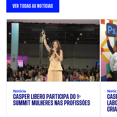
VER TODAS AS NOTÍCIAS
Notícia
Notíc
CÁSPER LÍBERO PARTICIPA DO 1º
CÁSP
SUMMIT MULHERES NAS PROFISSÕES
LAB
CRIA
DOS