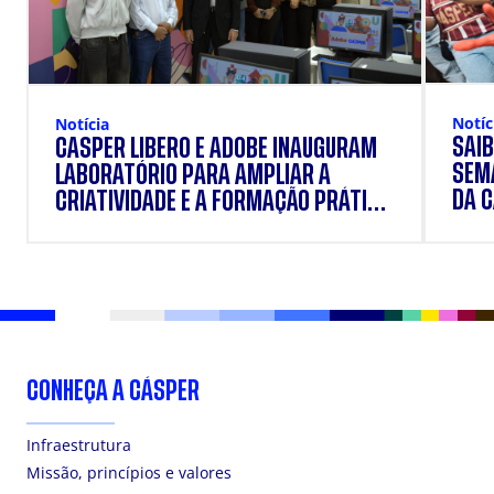
Notíc
Notícia
SAIB
CÁSPER LÍBERO E ADOBE INAUGURAM
SEM
LABORATÓRIO PARA AMPLIAR A
DA 
CRIATIVIDADE E A FORMAÇÃO PRÁTICA
DOS ESTUDANTES
CONHEÇA A CÁSPER
Infraestrutura
Missão, princípios e valores